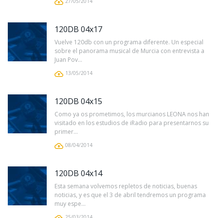
27/05/2014
120DB 04x17
Vuelve 120db con un programa diferente. Un especial
sobre el panorama musical de Murcia con entrevista a
Juan Pov...
13/05/2014
120DB 04x15
Como ya os prometimos, los murcianos LEONA nos han
visitado en los estudios de iRadio para presentarnos su
primer...
08/04/2014
120DB 04x14
Esta semana volvemos repletos de noticias, buenas
noticias, y es que el 3 de abril tendremos un programa
muy espe...
25/03/2014