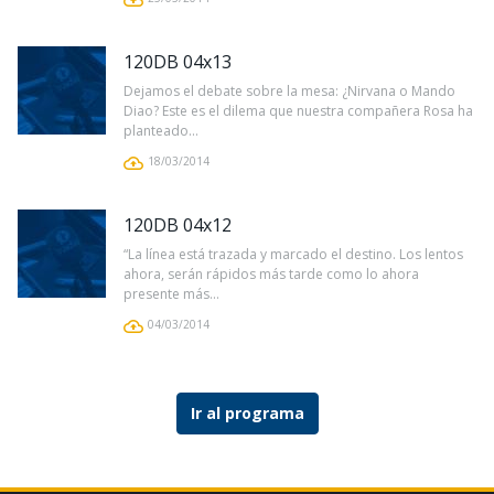
120DB 04x13
Dejamos el debate sobre la mesa: ¿Nirvana o Mando
Diao? Este es el dilema que nuestra compañera Rosa ha
planteado...
18/03/2014
120DB 04x12
“La línea está trazada y marcado el destino. Los lentos
ahora, serán rápidos más tarde como lo ahora
presente más...
04/03/2014
Ir al programa