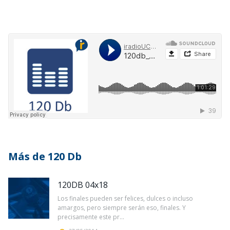
Más de 120 Db
120DB 04x18
Los finales pueden ser felices, dulces o incluso
amargos, pero siempre serán eso, finales. Y
precisamente este pr...