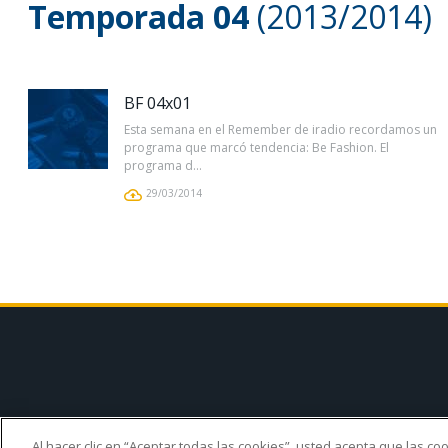
Temporada 04
(2013/2014)
BF 04x01
Esta semana en el Remember de iradio recordamos un
programa que marcó tendencia: Be Fashion. El
programa d...
29/03/2014
Al hacer clic en “Aceptar todas las cookies”, usted acepta que las c