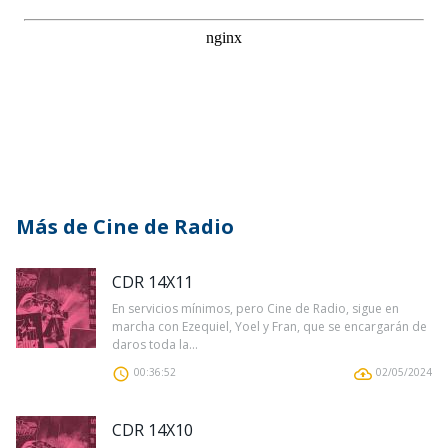
Más de Cine de Radio
CDR 14X11
En servicios mínimos, pero Cine de Radio, sigue en
marcha con Ezequiel, Yoel y Fran, que se encargarán de
daros toda la...
00:36:52
02/05/2024
CDR 14X10