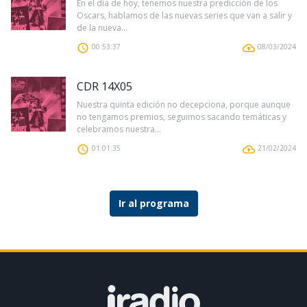
En el día de hoy, tenemos nuestra predicción de los
Oscars, hablamos de las nuevas series que van a salir y
de la nueva...
00:53:37
08/03/2024
CDR 14X05
Nuestra quinta edición no decepciona, porque aunque
no tengamos premios, seguimos sacando temáticas y
celebramos nuestra...
01:01:35
21/02/2024
Ir al programa