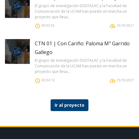
El grupo de investigación DIGITALAC y la Facultad de
Comunicación de la UCAM han puesto en marcha un
proyecto que lleva...
00:02:55
15/10/2021
CTN 01 | Con Cariño: Paloma Mª Garrido
Gallego
El grupo de investigación DIGITALAC y la Facultad de
Comunicación de la UCAM han puesto en marcha un
proyecto que lleva...
00:04:12
15/10/2021
Ir al proyecto