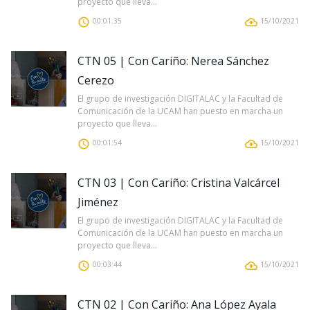
proyecto que lleva...
00:01:35
15/10/2021
CTN 05 | Con Cariño: Nerea Sánchez
Cerezo
El grupo de investigación DIGITALAC y la Facultad de
Comunicación de la UCAM han puesto en marcha un
proyecto que lleva...
00:01:54
15/10/2021
CTN 03 | Con Cariño: Cristina Valcárcel
Jiménez
El grupo de investigación DIGITALAC y la Facultad de
Comunicación de la UCAM han puesto en marcha un
proyecto que lleva...
00:03:44
15/10/2021
CTN 02 | Con Cariño: Ana López Ayala