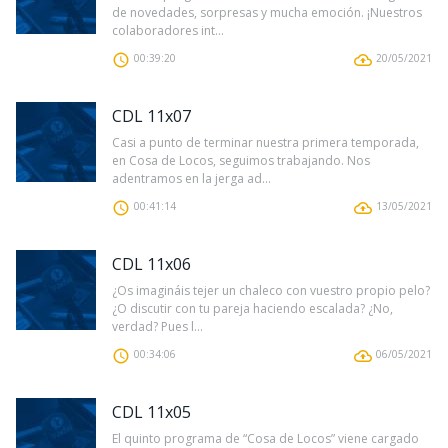
de novedades, sorpresas y mucha emoción. ¡Nuestros
colaboradores int...
00:39:20
20/05/2021
CDL 11x07
Casi a punto de terminar nuestra primera temporada,
en Cosa de Locos, seguimos trabajando. Nos
adentramos en la jerga ad...
00:41:14
13/05/2021
CDL 11x06
¿Os imagináis tejer un chaleco con vuestro propio pelo?
¿O discutir con tu pareja haciendo escalada? ¿No,
verdad? Pues l...
00:34:06
06/05/2021
CDL 11x05
El quinto programa de “Cosa de Locos” viene cargado