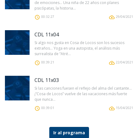
de emociones… Una niña de 22 años con planes
psicópatas, la historia...
00:32:27
29/04/2021
CDL 11x04
Si algo nos gusta en Cosa de Locos son los sucesos
extraños… Yoga en una autopista, el análisis más
surrealista de “Atré...
00:39:21
22/04/2021
CDL 11x03
Si las canciones fuesen el reflejo del alma del cantante…
¡”Cosa de Locos” vuelve de las vacaciones más fuerte
que nunca...
00:39:01
15/04/2021
Ir al programa