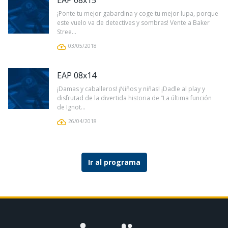
EAP 08x15
¡Ponte tu mejor gabardina y coge tu mejor lupa, porque
este vuelo va de detectives y sombras! Vente a Baker
Stree...
03/05/2018
EAP 08x14
¡Damas y caballeros! ¡Niños y niñas! ¡Dadle al play y
disfrutad de la divertida historia de ‘’La última función
de Ignot...
26/04/2018
Ir al programa