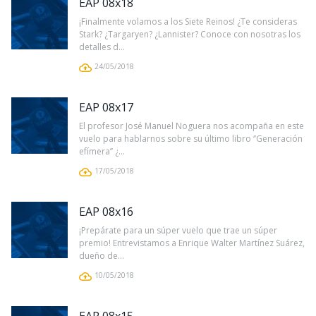
EAP 08x18
¡Finalmente volamos a los Siete Reinos! ¿Te consideras
Stark? ¿Targaryen? ¿Lannister? Conoce con nosotras los
detalles d...
24/05/2018
EAP 08x17
El profesor José Manuel Noguera nos acompaña en este
vuelo para hablarnos sobre su último libro ‘’Generación
efímera’’ ¿...
17/05/2018
EAP 08x16
¡Prepárate para un súper vuelo que trae un súper
premio! Entrevistamos a Enrique Walter Martínez Suárez,
dueño de...
10/05/2018