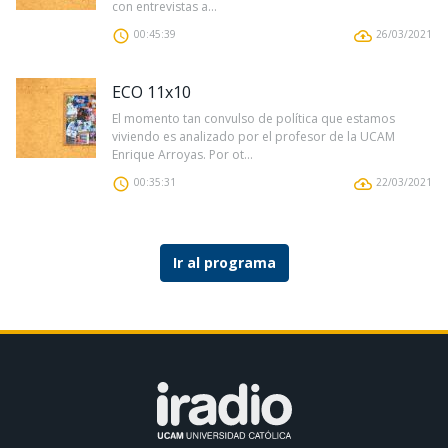
con entrevistas a...
00:45:39
26/03/2021
ECO 11x10
El momento tan convulso de política que estamos
viviendo es analizado por el profesor de la UCAM
Enrique Arroyas. Por ot...
00:35:31
22/03/2021
Ir al programa