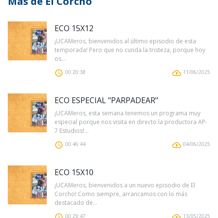
Más de El Corcho
ECO 15X12
¡UCAMeros, bienvenidos al último episodio de esta
temporada! Pero que no cunda la tristeza, porque hoy
os...
00:20:38
11/06/2025
ECO ESPECIAL "PARPADEAR"
¡UCAMeros, esta semana tenemos un programa muy
especial porque nos visita en directo la productora AP-
7 Estudios!...
00:46:44
04/06/2025
ECO 15X10
¡UCAMeros, bienvenidos a un nuevo episodio de El
Corcho! Como siempre, arrancamos con lo más
destacado de...
00:29:47
13/05/2025