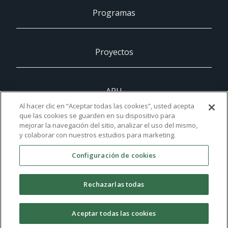
Programas
Proyectos
ARU
Al hacer clic en “Aceptar todas las cookies”, usted acepta
que las cookies se guarden en su dispositivo para
mejorar la navegación del sitio, analizar el uso del mismo,
UCAM
y colaborar con nuestros estudios para marketing.
Configuración de cookies
Contacto
Rechazarlas todas
©2021 UCAM Universidad
Aceptar todas las cookies