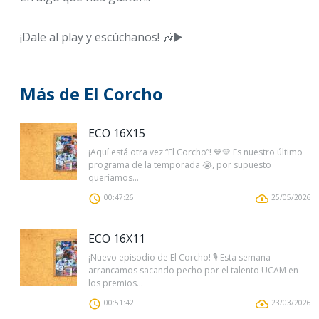
¡Dale al play y escúchanos! 🎶▶️
Más de El Corcho
ECO 16X15
¡Aquí está otra vez “El Corcho”! 💙💛 Es nuestro último
programa de la temporada 😭, por supuesto
queríamos...
00:47:26
25/05/2026
ECO 16X11
¡Nuevo episodio de El Corcho! 🎙️ Esta semana
arrancamos sacando pecho por el talento UCAM en
los premios...
00:51:42
23/03/2026