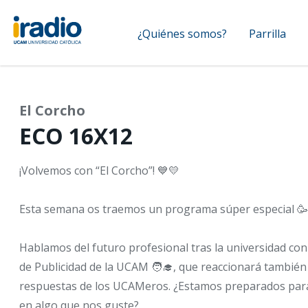
Pasar
Navegación
al
¿Quiénes somos?
Parrilla
contenido
principal
principal
El Corcho
ECO 16X12
¡Volvemos con “El Corcho”! 💙💛
Esta semana os traemos un programa súper especial 🥳
Hablamos del futuro profesional tras la universidad con
de Publicidad de la UCAM 🧑‍🎓, que reaccionará también
respuestas de los UCAMeros. ¿Estamos preparados par
en algo que nos guste?...