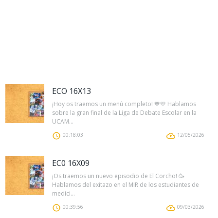
ECO 16X13
¡Hoy os traemos un menú completo! 💙💛 Hablamos
sobre la gran final de la Liga de Debate Escolar en la
UCAM...
00:18:03
12/05/2026
EC0 16X09
¡Os traemos un nuevo episodio de El Corcho! 🥳
Hablamos del exitazo en el MIR de los estudiantes de
medici...
00:39:56
09/03/2026