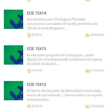
EDE 15X14
Esta semana vuelve “El Desguace”🎙️ al estilo
convencional: novedades de Spotify, tendencias de
TikTok, la moda desguacer...
00:39:15
06/05/2025
EDE 15X13
En este nuevo programa de El Desguace... ¡vuelve
&quot;Cine a Fondo&quot;!🍿 Comentamos los nuevos
live action de &quot;L...
00:30:00
07/04/2025
EDE 15X12
El estreno del live action de Blancanieves nos ha dado
mucho de qué hablar🍎🪄, y hemos traído a un experto
en Disney para...
00:39:41
31/03/2025