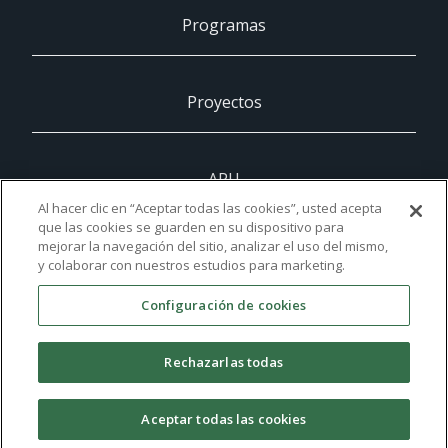
Programas
Proyectos
ARU
Al hacer clic en “Aceptar todas las cookies”, usted acepta
que las cookies se guarden en su dispositivo para
mejorar la navegación del sitio, analizar el uso del mismo,
UCAM
y colaborar con nuestros estudios para marketing.
Configuración de cookies
Contacto
Rechazarlas todas
©2021 UCAM Universidad
Aceptar todas las cookies