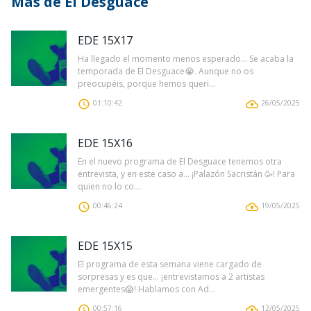
Más de El Desguace
EDE 15X17
Ha llegado el momento menos esperado… Se acaba la
temporada de El Desguace😭. Aunque no os
preocupéis, porque hemos queri...
01:10:42
26/05/2025
EDE 15X16
En el nuevo programa de El Desguace tenemos otra
entrevista, y en este caso a… ¡Palazón Sacristán 🥳! Para
quien no lo co...
00:46:24
19/05/2025
EDE 15X15
El programa de esta semana viene cargado de
sorpresas y es que… ¡entrevistamos a 2 artistas
emergentes😱! Hablamos con Ad...
00:57:16
12/05/2025