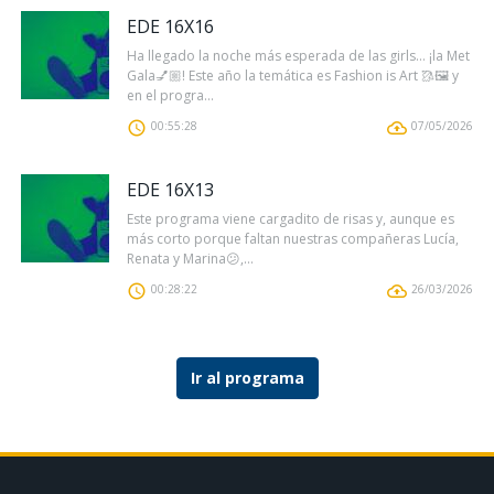
EDE 16X16
Ha llegado la noche más esperada de las girls… ¡la Met
Gala💅🏼! Este año la temática es Fashion is Art 🥻🖼️ y
en el progra...
00:55:28
07/05/2026
EDE 16X13
Este programa viene cargadito de risas y, aunque es
más corto porque faltan nuestras compañeras Lucía,
Renata y Marina😕,...
00:28:22
26/03/2026
Ir al programa