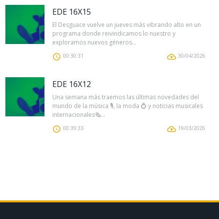
EDE 16X15
El Desguace vuelve un jueves más vibrando alto en un
programa donde reivindicamos lo nuestro y
exploramos nuevos géneros...
00:30:31
30/04/2026
EDE 16X12
Una semana más traemos las últimas novedades del
mundo de la música 🎙️, la moda 💍 y noticias musicales
internacionales🗞️...
00:39:33
19/03/2026