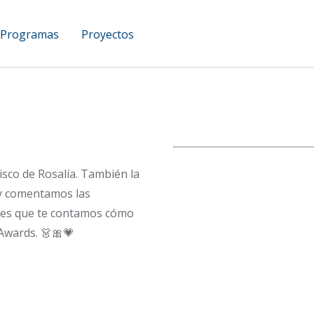
Programas
Proyectos
UCAM Podcast
isco de Rosalía. También la
 y comentamos las
o es que te contamos cómo
Awards. 👗🎀💗