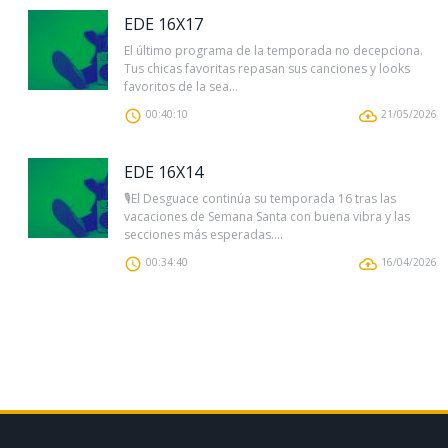
EDE 16X17
El último programa de la temporada no decepciona.
Tus chicas favoritas repasan sus canciones y looks
favoritos de la sea...
00:40:10
21/05/2026
EDE 16X14
🎙El Desguace continúa su temporada 16 tras las
vacaciones de Semana Santa con buena vibra y las
secciones más esperadas....
00:34:40
16/04/2026