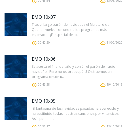
00:45:54
13/03/2020
EMQ 10x07
Tras el largo parón de navidades el Maletero de
Quentin vuelve con uno de los programas más
esperados ¡El especial de lo...
00:40:20
11/02/2020
EMQ 10x06
Se acerca el final del año y con él, el parón de iradio
navideño. ¡Pero no os preocupéis! Os traemos un
programa desde u...
00:43:38
19/12/2019
EMQ 10x05
¡El fantasma de las navidades pasadas ha aparecido y
ha sustituido todas nuestras canciones por villancicos!
Así que hem...
00:37:27
12/12/2019