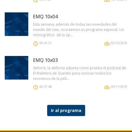
EMQ 10x04
Esta semana, además de todas las novedades del
mundo del cine, os traemos un programa especial. Un
monográfico de la óp...
00:41:31
05/12/2019
EMQ 10x03
Señoría, la defensa adjunta como prueba el podcast de
El Maletero de Quentin para conocer todos los
recovecos de la pelí...
00:37:48
29/11/2019
Ir al programa