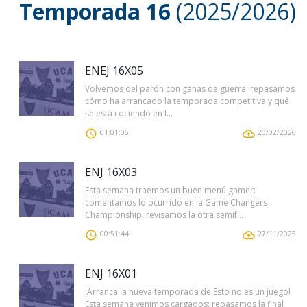
Temporada 16
(2025/2026)
ENEJ 16X05
Volvemos del parón con ganas de guerra: repasamos
cómo ha arrancado la temporada competitiva y qué
se está cociendo en l...
01:01:06
20/02/2026
ENJ 16X03
Esta semana traemos un buen menú gamer:
comentamos lo ocurrido en la Game Changers
Championship, revisamos la otra semif...
00:51:44
27/11/2025
ENJ 16X01
¡Arranca la nueva temporada de Esto no es un juego!
Esta semana venimos cargados: repasamos la final