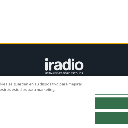
ookies se guarden en su dispositivo para mejorar
s?
Parrilla
Programas
Proyectos
ARU
UC
nuestros estudios para marketing.
©2021 UCAM Universidad