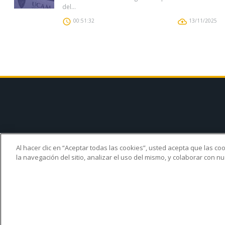
del...
00:51:32
13/11/2025
Al hacer clic en “Aceptar todas las cookies”, usted acepta que las c
¿Quiénes somo
la navegación del sitio, analizar el uso del mismo, y colaborar con 