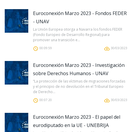
Euroconexión Marzo 2023 - Fondos FEDER
- UNAV
La Unión Europea otorga a Navarra los fondos FEDER
(Fondo Europeo de Desarrollo Regional) para
promover una transición e...
00:09:59
30/03/2023
Euroconexión Marzo 2023 - Investigación
sobre Derechos Humanos - UNAV
“La protección de las víctimas de migraciones forzadas
y el principio de no devolución en el Tribunal Europeo
de Derecho...
00:07:20
30/03/2023
Euroconexión Marzo 2023 - El papel del
eurodiputado en la UE - UNEBRIJA