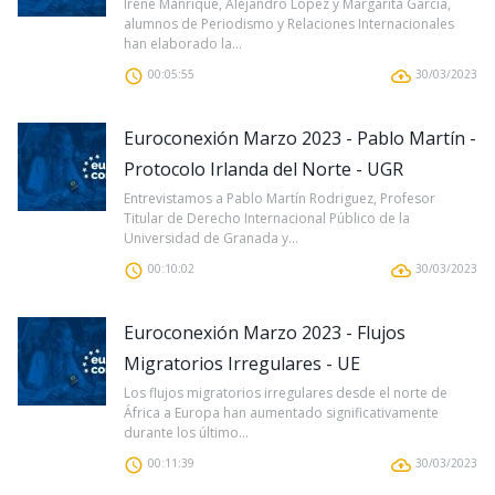
Irene Manrique, Alejandro López y Margarita García,
alumnos de Periodismo y Relaciones Internacionales
han elaborado la...
00:05:55
30/03/2023
Euroconexión Marzo 2023 - Pablo Martín -
Protocolo Irlanda del Norte - UGR
Entrevistamos a Pablo Martín Rodriguez, Profesor
Titular de Derecho Internacional Público de la
Universidad de Granada y...
00:10:02
30/03/2023
Euroconexión Marzo 2023 - Flujos
Migratorios Irregulares - UE
Los flujos migratorios irregulares desde el norte de
África a Europa han aumentado significativamente
durante los último...
00:11:39
30/03/2023