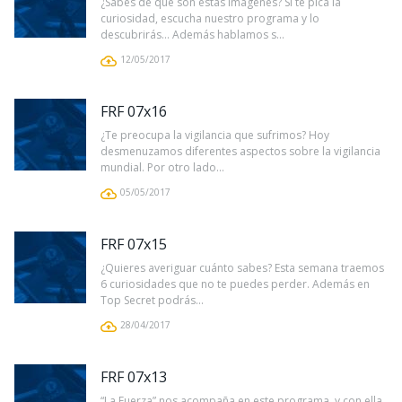
¿Sabes de qué son estas imágenes? Si te pica la
curiosidad, escucha nuestro programa y lo
descubrirás… Además hablamos s...
12/05/2017
FRF 07x16
¿Te preocupa la vigilancia que sufrimos? Hoy
desmenuzamos diferentes aspectos sobre la vigilancia
mundial. Por otro lado...
05/05/2017
FRF 07x15
¿Quieres averiguar cuánto sabes? Esta semana traemos
6 curiosidades que no te puedes perder. Además en
Top Secret podrás...
28/04/2017
FRF 07x13
“La Fuerza” nos acompaña en este programa, y con ella