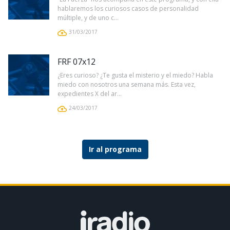
hablaremos los curiosos casos de personalidad
múltiple, y de uno c...
31/03/2017
FRF 07x12
¿Eres curioso? ¿Te gusta el misterio y el miedo? Habla
miedo con nosotros una semana más. Esta vez,
expedientes X del ar...
24/03/2017
Ir al programa