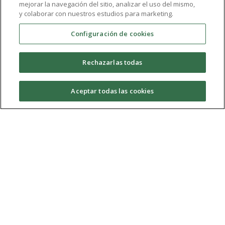
mejorar la navegación del sitio, analizar el uso del mismo,
necesitas: Cada martes el equipo "más fantasma" de
y colaborar con nuestros estudios para marketing.
todo iRadio viene dispuesto a ofrecerte un programa
Configuración de cookies
cargado de misterio, ciertas dosis de terror, y sobre
todo...repleto de buen humor. Nosotros acudiremos
Rechazarlas todas
puntuales a nuestra cita. ¿Y tú, te atreves a sintonizar
nuestra frecuencia?
Aceptar todas las cookies
Temporada 08
(2017/2018)