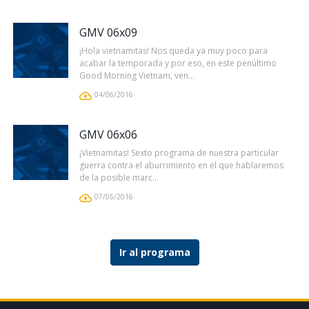
GMV 06x09
¡Hola vietnamitas! Nos queda ya muy poco para
acabar la temporada y por eso, en este penúltimo
Good Morning Vietnam, ven...
04/06/2016
GMV 06x06
¡Vietnamitas! Sexto programa de nuestra particular
guerra contra el aburrimiento en el que hablaremos
de la posible marc...
07/05/2016
Ir al programa