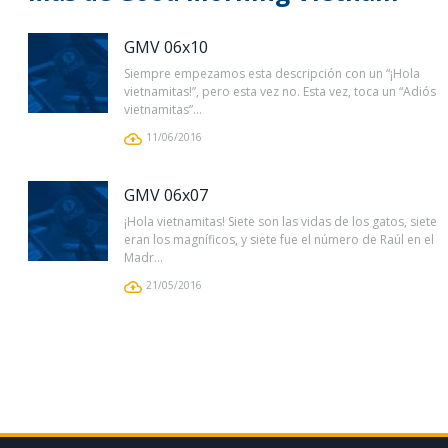
GMV 06x10
Siempre empezamos esta descripción con un “¡Hola
vietnamitas!”, pero esta vez no. Esta vez, toca un “Adiós
vietnamitas”...
11/06/2016
GMV 06x07
¡Hola vietnamitas! Siete son las vidas de los gatos, siete
eran los magníficos, y siete fue el número de Raúl en el
Madr...
21/05/2016