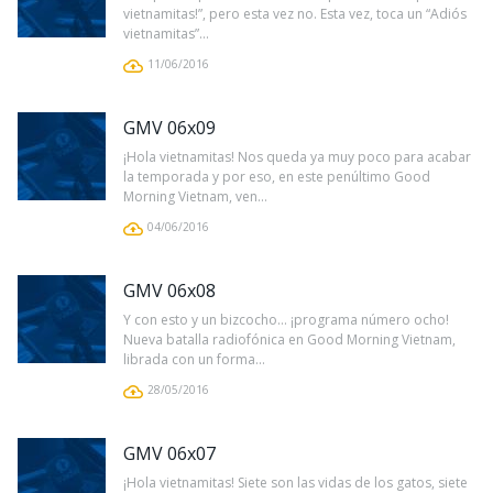
vietnamitas!”, pero esta vez no. Esta vez, toca un “Adiós
vietnamitas”...
11/06/2016
GMV 06x09
¡Hola vietnamitas! Nos queda ya muy poco para acabar
la temporada y por eso, en este penúltimo Good
Morning Vietnam, ven...
04/06/2016
GMV 06x08
Y con esto y un bizcocho… ¡programa número ocho!
Nueva batalla radiofónica en Good Morning Vietnam,
librada con un forma...
28/05/2016
GMV 06x07
¡Hola vietnamitas! Siete son las vidas de los gatos, siete