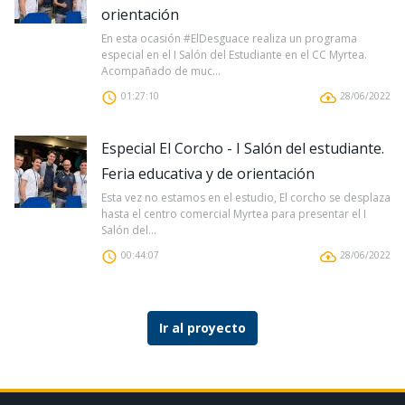
orientación
En esta ocasión #ElDesguace realiza un programa
especial en el I Salón del Estudiante en el CC Myrtea.
Acompañado de muc...
01:27:10
28/06/2022
Especial El Corcho - I Salón del estudiante.
Feria educativa y de orientación
Esta vez no estamos en el estudio, El corcho se desplaza
hasta el centro comercial Myrtea para presentar el I
Salón del...
00:44:07
28/06/2022
Ir al proyecto