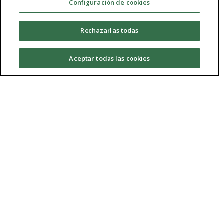
Configuración de cookies
Toda la información semanal acerca de la actividad
científica, divulgativa, educativa y de formación que
Rechazarlas todas
ofrece la Universidad. Hecho desde la Academia para la
sociedad.
Aceptar todas las cookies
Temporada 04
(2018/2019)
IAR 04x01 | Informativo ARU (09/11/18)
Toda la información semanal acerca de la actividad
científica, divulgativa, educativa y de formación que