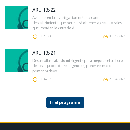
ARU 13x22
Avances en la investigación médica como el
descubrimiento que permitirá obtener agentes virales
que impidan la entrada d...
00:29:23
05/05/2023
ARU 13x21
Desarrollar calzado inteligente para mejorar el trabajo
de los equipos de emergencias, poner en marcha el
primer Archivo...
00:34:57
28/04/2023
Ir al programa