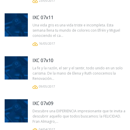
23/05/2017
IXC 07x11
Una vida gris es una vida triste e incompleta. Esta
semana llena tu mundo de colores con Efrén y Miguel
conociendo el ca...
16/05/2017
IXC 07x10
La fe y la razón, el ser y el sentir, todo unido en un solo
carisma. De la mano de Elena y Ruth conocemos la
Renovación...
09/05/2017
IXC 07x09
Descubre una EXPERIENCIA impresionante que te invita a
descubrir aquello que todos buscamos: la FELICIDAD.
Fran Almagro,...
04/04/2017