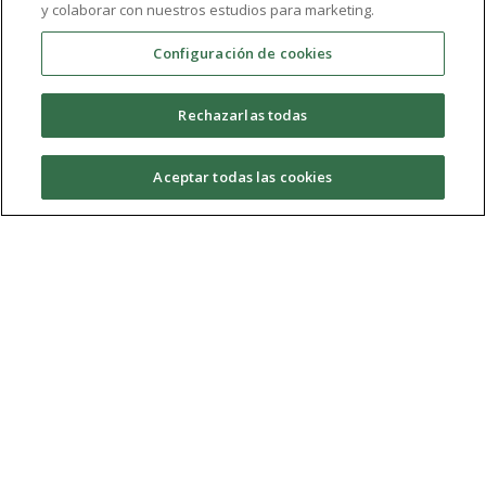
Km 0
y colaborar con nuestros estudios para marketing.
Configuración de cookies
¿Quieres vivir una manera diferente de viajar? Cada
semana te proponemos un lugar al que viajar, pero al
Rechazarlas todas
que no puedes llegar sin conocer su cultura, su
gastronomía, sus fiestas y su gente… ¿viajamos?
Aceptar todas las cookies
Temporada 04
(2013/2014)
KM0 04x26