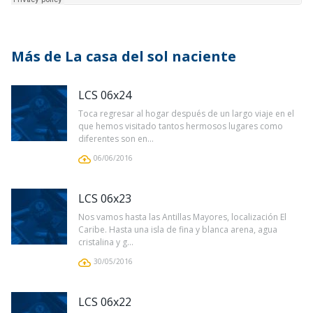
Más de La casa del sol naciente
LCS 06x24
Toca regresar al hogar después de un largo viaje en el
que hemos visitado tantos hermosos lugares como
diferentes son en...
06/06/2016
LCS 06x23
Nos vamos hasta las Antillas Mayores, localización El
Caribe. Hasta una isla de fina y blanca arena, agua
cristalina y g...
30/05/2016
LCS 06x22