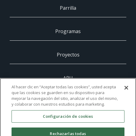
Parrilla
Programas
Proyectos
ARU
Al hacer clic en “Aceptar todas las cookies”, usted acepta
que las cookies se guarden en su dispositivo para
mejorar la navegación del sitio, analizar el uso del mismo,
UCAM
y colaborar con nuestros estudios para marketing.
Configuración de cookies
Contacto
Rechazarlas todas