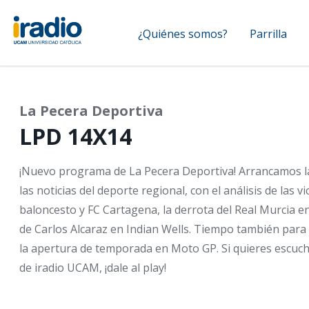
Pasar
Navegación
al
¿Quiénes somos?
Parrilla
contenido
principal
principal
La Pecera Deportiva
LPD 14X14
¡Nuevo programa de La Pecera Deportiva! Arrancamos l
las noticias del deporte regional, con el análisis de las 
baloncesto y FC Cartagena, la derrota del Real Murcia en
de Carlos Alcaraz en Indian Wells. Tiempo también para h
la apertura de temporada en Moto GP. Si quieres escuc
de iradio UCAM, ¡dale al play!