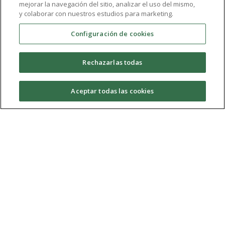
mejorar la navegación del sitio, analizar el uso del mismo,
artista invitado al que entrevistaremos. Además,
y colaborar con nuestros estudios para marketing.
conoceremos las entrañas de la música y os
Configuración de cookies
recomendaremos varios eventos nacionales
destacados. Cada semana os traeremos toda la
Rechazarlas todas
actualidad musical con una canción recomendada. Todo
eso solo lo encontraréis aquí, en La Piscina
Aceptar todas las cookies
Temporada 04
(2013/2014)