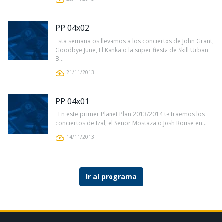
PP 04x02
Esta semana os llevamos a los conciertos de John Grant,
Goodbye June, El Kanka o la super fiesta de Skill Urban
B...
21/11/2013
PP 04x01
En este primer Planet Plan 2013/2014 te traemos los
conciertos de Izal, el Señor Mostaza o Josh Rouse en...
14/11/2013
Ir al programa