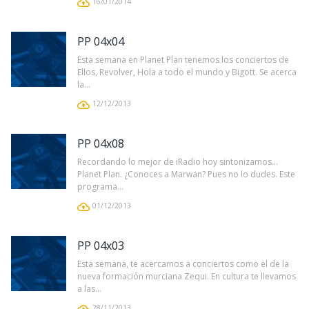
16/01/2014
PP 04x04
Esta semana en Planet Plan tenemos los conciertos de
Ellos, Revolver, Hola a todo el mundo y Bigott. Se acerca
la...
12/12/2013
PP 04x08
Recordando lo mejor de iRadio hoy sintonizamos...
Planet Plan. ¿Conoces a Marwan? Pues no lo dudes. Este
programa...
01/12/2013
PP 04x03
Esta semana, te acercamos a conciertos como el de la
nueva formación murciana Zequi. En cultura te llevamos
a las...
28/11/2013