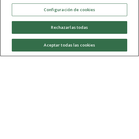
Un programa frikilicioso, donde amantes de lo oriental
Configuración de cookies
unen sus fuerzas para vencer al mal y, a veces,
debatimos sobre cosas. Aviso: Este programa estará
Rechazarlas todas
lleno de K-pop y temática coreana, anima y manga,
noticias y bromas de andar por casa. Estas invitado
Aceptar todas las cookies
Temporada 06
(2015/2016)
RDM 06x20
Con esta emisión cerramos toca decirle adiós a la