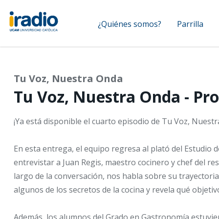
Pasar
Navegación
al
¿Quiénes somos?
Parrilla
contenido
principal
principal
Tu Voz, Nuestra Onda
Tu Voz, Nuestra Onda - Pr
¡Ya está disponible el cuarto episodio de Tu Voz, Nuest
En esta entrega, el equipo regresa al plató del Estudio 
entrevistar a Juan Regis, maestro cocinero y chef del re
largo de la conversación, nos habla sobre su trayectori
algunos de los secretos de la cocina y revela qué objetivo
Además, los alumnos del Grado en Gastronomía estuvie