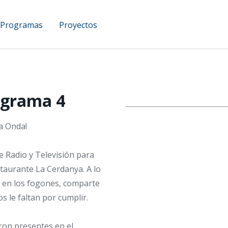
Programas
Proyectos
UCAM Podcast
ograma 4
ra Onda!
de Radio y Televisión para
staurante La Cerdanya. A lo
a en los fogones, comparte
s le faltan por cumplir.
ron presentes en el