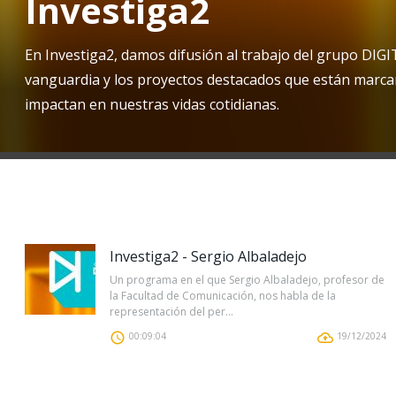
Investiga2
En Investiga2, damos difusión al trabajo del grupo DIGIT
vanguardia y los proyectos destacados que están marcand
impactan en nuestras vidas cotidianas.
Investiga2 - Sergio Albaladejo
Un programa en el que Sergio Albaladejo, profesor de
la Facultad de Comunicación, nos habla de la
representación del per...
00:09:04
19/12/2024