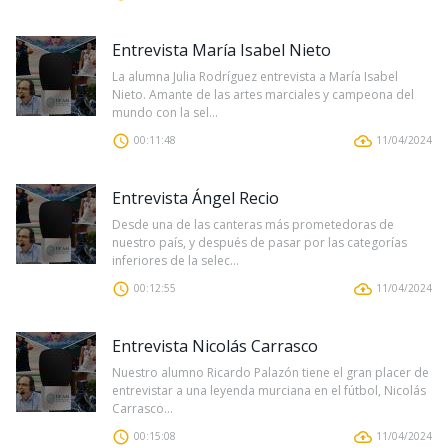
Entrevista María Isabel Nieto
La alumna Julia Rodríguez entrevista a María Isabel
Nieto. Amante de las artes marciales y campeona del
mundo con la sel...
00:11:48
11/04/2024
Entrevista Ángel Recio
Desde una de las canteras más prometedoras de
nuestro país, y después de pasar por las categorías
inferiores de la selec...
00:12:55
11/04/2024
Entrevista Nicolás Carrasco
Nuestro alumno Ricardo Palazón tiene el gran placer de
entrevistar a una leyenda murciana en el fútbol, Nicolás
Carrasco...
00:15:08
11/04/2024