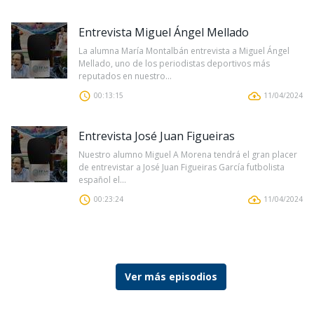
Entrevista Miguel Ángel Mellado
La alumna María Montalbán entrevista a Miguel Ángel
Mellado, uno de los periodistas deportivos más
reputados en nuestro...
00:13:15
11/04/2024
Entrevista José Juan Figueiras
Nuestro alumno Miguel A Morena tendrá el gran placer
de entrevistar a José Juan Figueiras García​ futbolista
español el...
00:23:24
11/04/2024
Ver más episodios