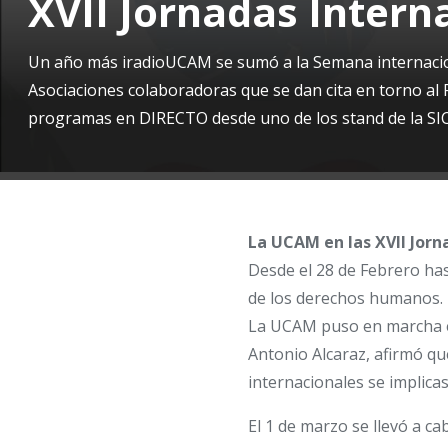
XVII Jornadas Intern
Un año más iradioUCAM se sumó a la Semana internaciona
Asociaciones colaboradoras que se dan cita en torno al P
programas en DIRECTO desde uno de los stand de la SI
La UCAM en las XVII Jorn
Desde el 28 de Febrero has
de los derechos humanos.
La UCAM puso en marcha el
Antonio Alcaraz, afirmó qu
internacionales se implicas
El 1 de marzo se llevó a ca