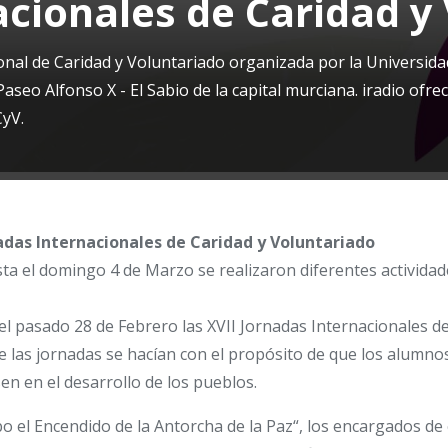
acionales de Caridad y
l de Caridad y Voluntariado organizada por la Universidad 
aseo Alfonso X - El Sabio de la capital murciana. iradio of
CyV.
adas Internacionales de Caridad y Voluntariado
ta el domingo 4 de Marzo se realizaron diferentes actividade
 pasado 28 de Febrero las XVII Jornadas Internacionales de
e las jornadas se hacían con el propósito de que los alumno
en en el desarrollo de los pueblos.
bo el Encendido de la Antorcha de la Paz“, los encargados de