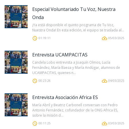
Especial Voluntariado Tu Voz, Nuestra
Onda
¡Ya está disponible el quinto programa de Tu Voz,
Nuestra Onda! En esta edición, el equipo se traslada al...
01:19:11
05/03/2025
Entrevista UCAMPACITAS
Candela Lobo entrevista a Joaquín Olmos, Lucía
Fernández, María Baeza y María Andúgar, alumnos de
UCAMPACITAS, quienes n...
00:23:26
04/03/2025
Entrevista Asociación Africa ES
María Abril y Beatriz Carbonell conversan con Pedro
Antonio Fernández, cofundador de la ONG Africa ES,
sobre la misión d...
00:11:25
03/03/2025