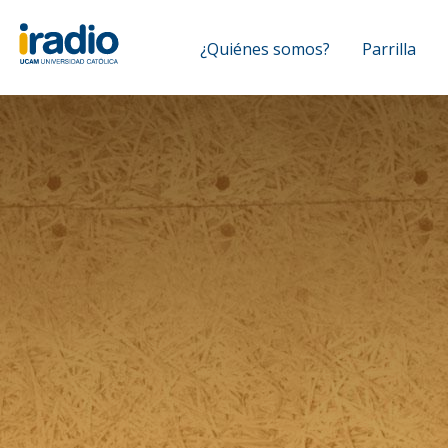
Pasar
Navegación
al
¿Quiénes somos?
Parrilla
contenido
principal
principal