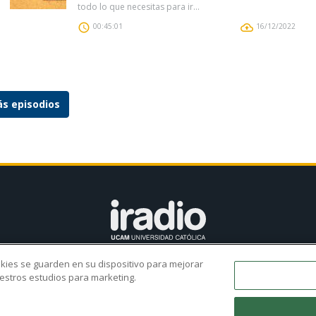
todo lo que necesitas para ir...
00:45:01
16/12/2022
s episodios
ookies se guarden en su dispositivo para mejorar
s?
Parrilla
Programas
Proyectos
ARU
UC
nuestros estudios para marketing.