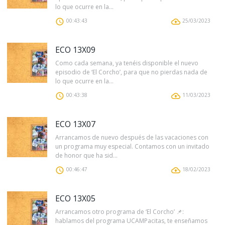
lo que ocurre en la...
00:43:43
25/03/2023
ECO 13X09
Como cada semana, ya tenéis disponible el nuevo
episodio de ‘El Corcho’, para que no pierdas nada de
lo que ocurre en la...
00:43:38
11/03/2023
ECO 13X07
Arrancamos de nuevo después de las vacaciones con
un programa muy especial. Contamos con un invitado
de honor que ha sid...
00:46:47
18/02/2023
ECO 13X05
Arrancamos otro programa de ‘El Corcho’ 📌:
hablamos del programa UCAMPacitas, te enseñamos