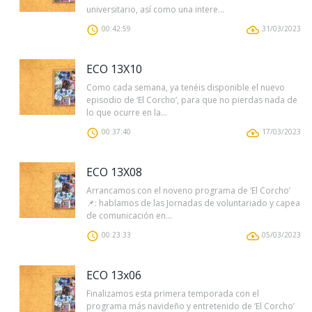
universitario, así como una intere...
00:42:59
31/03/2023
ECO 13X10
Como cada semana, ya tenéis disponible el nuevo
episodio de ‘El Corcho’, para que no pierdas nada de
lo que ocurre en la...
00:37:40
17/03/2023
ECO 13X08
Arrancamos con el noveno programa de ‘El Corcho’
📌: hablamos de las Jornadas de voluntariado y capea
de comunicación en...
00:23:33
05/03/2023
ECO 13x06
Finalizamos esta primera temporada con el
programa más navideño y entretenido de ‘El Corcho’