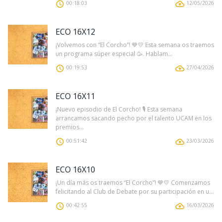
00:18:03
12/05/2026
ECO 16X12
¡Volvemos con “El Corcho”! 💙💛 Esta semana os traemos
un programa súper especial 🥳. Hablam...
00:19:53
27/04/2026
ECO 16X11
¡Nuevo episodio de El Corcho! 🎙️ Esta semana
arrancamos sacando pecho por el talento UCAM en los
premios...
00:51:42
23/03/2026
ECO 16X10
¡Un día más os traemos “El Corcho”! 💙💛 Comenzamos
felicitando al Club de Debate por su participación en u...
00:42:55
16/03/2026