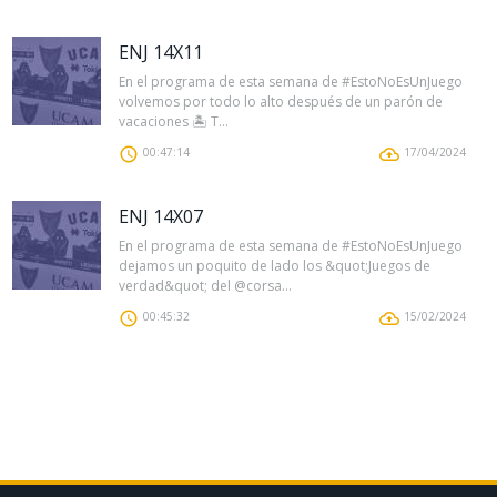
ENJ 14X11
En el programa de esta semana de #EstoNoEsUnJuego
volvemos por todo lo alto después de un parón de
vacaciones 🏝 T...
00:47:14
17/04/2024
ENJ 14X07
En el programa de esta semana de #EstoNoEsUnJuego
dejamos un poquito de lado los &quot;Juegos de
verdad&quot; del @corsa...
00:45:32
15/02/2024