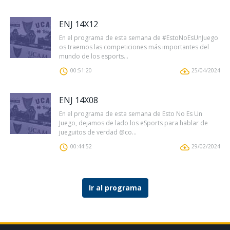
ENJ 14X12
En el programa de esta semana de #EstoNoEsUnJuego
os traemos las competiciones más importantes del
mundo de los esports...
00:51:20
25/04/2024
ENJ 14X08
En el programa de esta semana de Esto No Es Un
Juego, dejamos de lado los eSports para hablar de
jueguitos de verdad @co...
00:44:52
29/02/2024
Ir al programa