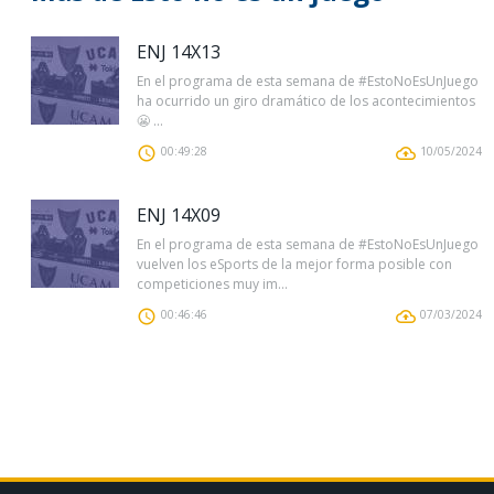
ENJ 14X13
En el programa de esta semana de #EstoNoEsUnJuego
ha ocurrido un giro dramático de los acontecimientos
😬 ...
00:49:28
10/05/2024
ENJ 14X09
En el programa de esta semana de #EstoNoEsUnJuego
vuelven los eSports de la mejor forma posible con
competiciones muy im...
00:46:46
07/03/2024