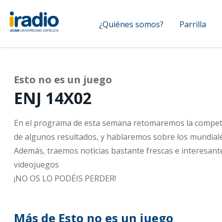
Pasar
Navegación
al
¿Quiénes somos?
Parrilla
contenido
principal
principal
Esto no es un juego
ENJ 14X02
En el programa de esta semana retomaremos la competi
de algunos resultados, y hablaremos sobre los mundiale
Además, traemos noticias bastante frescas e interesant
videojuegos
¡NO OS LO PODÉIS PERDER!
Más de Esto no es un juego