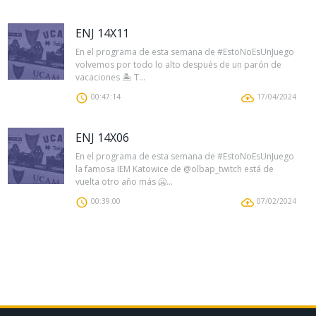
ENJ 14X11
En el programa de esta semana de #EstoNoEsUnJuego
volvemos por todo lo alto después de un parón de
vacaciones 🏝 T...
00:47:14
17/04/2024
ENJ 14X06
En el programa de esta semana de #EstoNoEsUnJuego
la famosa IEM Katowice de @olbap_twitch está de
vuelta otro año más 🥶...
00:39:00
07/02/2024