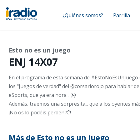
Pasar
Navegación
al
¿Quiénes somos?
Parrilla
contenido
principal
principal
Esto no es un juego
ENJ 14X07
En el programa de esta semana de #EstoNoEsUnJuego 
los "Juegos de verdad" del @corsariorojo para hablar de 
eSports, que ya era hora... 🥶
Además, traemos una sorpresita... que a los oyentes más 
¡No os lo podéis perder! 🫡
Más de Esto no es un juego