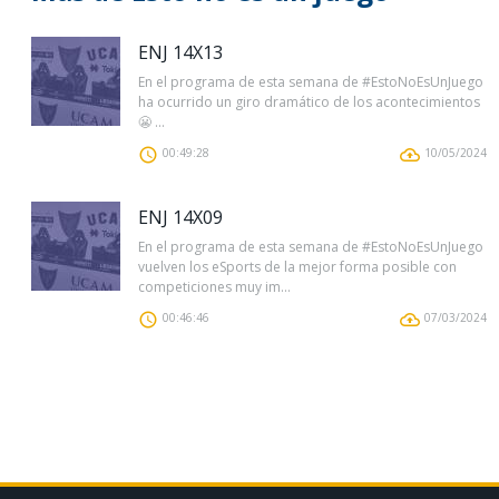
ENJ 14X13
En el programa de esta semana de #EstoNoEsUnJuego
ha ocurrido un giro dramático de los acontecimientos
😬 ...
00:49:28
10/05/2024
ENJ 14X09
En el programa de esta semana de #EstoNoEsUnJuego
vuelven los eSports de la mejor forma posible con
competiciones muy im...
00:46:46
07/03/2024