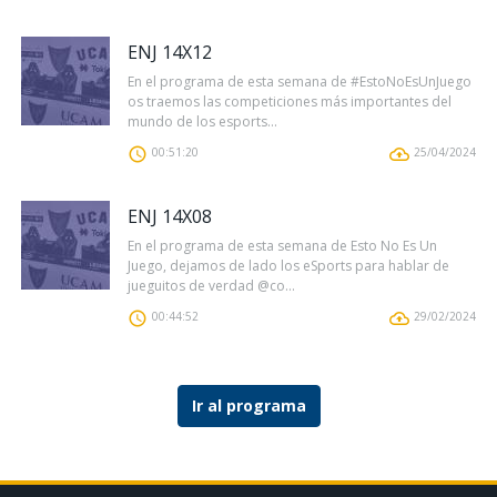
ENJ 14X12
En el programa de esta semana de #EstoNoEsUnJuego
os traemos las competiciones más importantes del
mundo de los esports...
00:51:20
25/04/2024
ENJ 14X08
En el programa de esta semana de Esto No Es Un
Juego, dejamos de lado los eSports para hablar de
jueguitos de verdad @co...
00:44:52
29/02/2024
Ir al programa