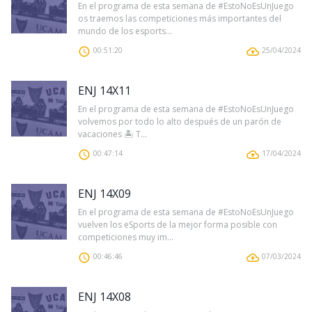
En el programa de esta semana de #EstoNoEsUnJuego
os traemos las competiciones más importantes del
mundo de los esports...
00:51:20
25/04/2024
ENJ 14X11
En el programa de esta semana de #EstoNoEsUnJuego
volvemos por todo lo alto después de un parón de
vacaciones 🏝 T...
00:47:14
17/04/2024
ENJ 14X09
En el programa de esta semana de #EstoNoEsUnJuego
vuelven los eSports de la mejor forma posible con
competiciones muy im...
00:46:46
07/03/2024
ENJ 14X08