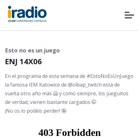
Pasar
al
contenido
principal
Esto no es un juego
ENJ 14X06
En el programa de esta semana de #EstoNoEsUnJuego
la famosa IEM Katowice de @olbap_twitch está de
vuelta otro año más 🥶 y como siempre, los jueguitos
de verdad, vienen bastante cargados 🤭
¡No os lo podéis perder! 🤪