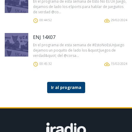
En el programa de esta semana de Esto No Es Un Juego,
dejamos de lado los eSports para hablar de jueguitos
de verdad @co...
00:44:52
29/02/2024
ENJ 14X07
En el programa de esta semana de #EstoNoEsUnJuego
dejamos un poquito de lado los &quot;Juegos de
verdad&quot; del @corsa...
00:45:32
15/02/2024
Ir al programa