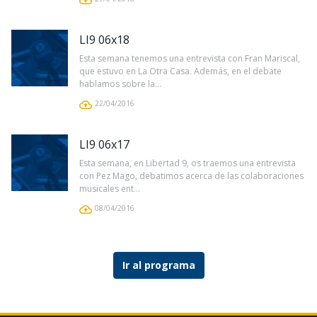
LI9 06x18
Esta semana tenemos una entrevista con Fran Mariscal,
que estuvo en La Otra Casa. Además, en el debate
hablamos sobre la...
22/04/2016
LI9 06x17
Esta semana, en Libertad 9, os traemos una entrevista
con Pez Mago, debatimos acerca de las colaboraciones
musicales ent...
08/04/2016
Ir al programa