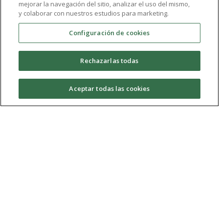
mejorar la navegación del sitio, analizar el uso del mismo,
Libertad 9
y colaborar con nuestros estudios para marketing.
Configuración de cookies
Programa que abarca la nueva corriente de
cantautores y poetas. Entrevistas, análisis de opinión,
Rechazarlas todas
poesía, cultura murciana y mucha música de autor son
los acordes fundamentales de este rincón.
Aceptar todas las cookies
Temporada 06
(2015/2016)