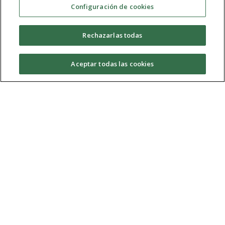
Configuración de cookies
Rechazarlas todas
Pimedios
Aceptar todas las cookies
Temporada 04
(2013/2014)
PM 04x01
En Remember retomamos la emisión del programa
científico Pimedios sobre Eratóstenes. Recordamos a