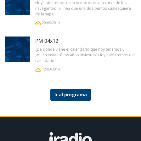
Hoy hablaremos de la loxodrómica, la curva de los
navegantes: la línea que une dos puntos cualesquiera
de la supe...
20/03/2014
PM 04x12
¿De dónde viene el calendario que hoy tenemos?,
¿quién instauró los años bisiestos? Hoy hablaremos del
calendario...
12/03/2014
Ir al programa