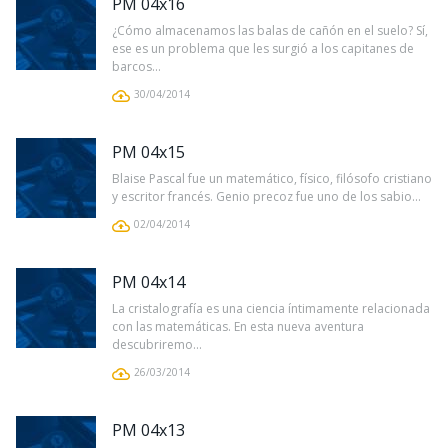
PM 04x16
¿Cómo almacenamos las balas de cañón en el suelo? Sí,
ese es un problema que les surgió a los capitanes de
barcos...
30/04/2014
PM 04x15
Blaise Pascal fue un matemático, físico, filósofo cristiano
y escritor francés. Genio precoz fue uno de los sabio...
02/04/2014
PM 04x14
La cristalografía es una ciencia íntimamente relacionada
con las matemáticas. En esta nueva aventura
descubriremo...
26/03/2014
PM 04x13