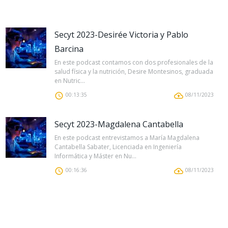
Secyt 2023-Desirée Victoria y Pablo
Barcina
En este podcast contamos con dos profesionales de la
salud física y la nutrición, Desire Montesinos, graduada
en Nutric...
00:13:35
08/11/2023
Secyt 2023-Magdalena Cantabella
En este podcast entrevistamos a María Magdalena
Cantabella Sabater, Licenciada en Ingeniería
Informática y Máster en Nu...
00:16:36
08/11/2023