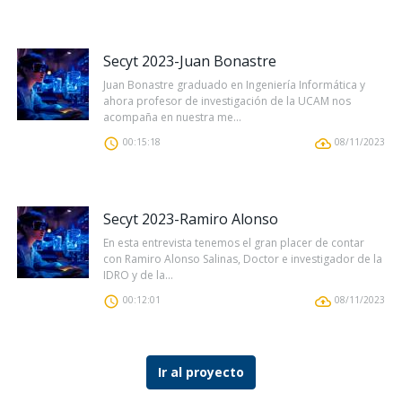
Secyt 2023-Juan Bonastre
Juan Bonastre graduado en Ingeniería Informática y
ahora profesor de investigación de la UCAM nos
acompaña en nuestra me...
00:15:18
08/11/2023
Secyt 2023-Ramiro Alonso
En esta entrevista tenemos el gran placer de contar
con Ramiro Alonso Salinas, Doctor e investigador de la
IDRO y de la...
00:12:01
08/11/2023
Ir al proyecto