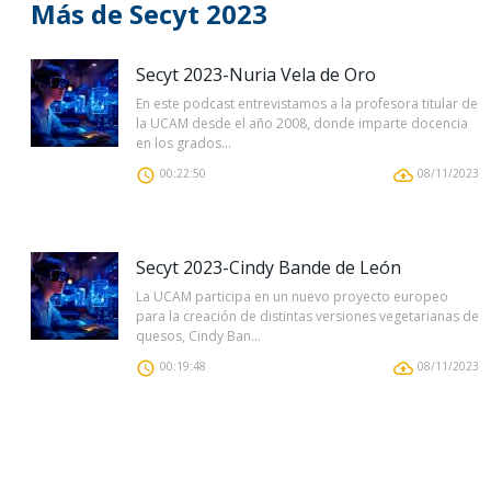
Más de Secyt 2023
Secyt 2023-Nuria Vela de Oro
En este podcast entrevistamos a la profesora titular de
la UCAM desde el año 2008, donde imparte docencia
en los grados...
00:22:50
08/11/2023
Secyt 2023-Cindy Bande de León
La UCAM participa en un nuevo proyecto europeo
para la creación de distintas versiones vegetarianas de
quesos, Cindy Ban...
00:19:48
08/11/2023