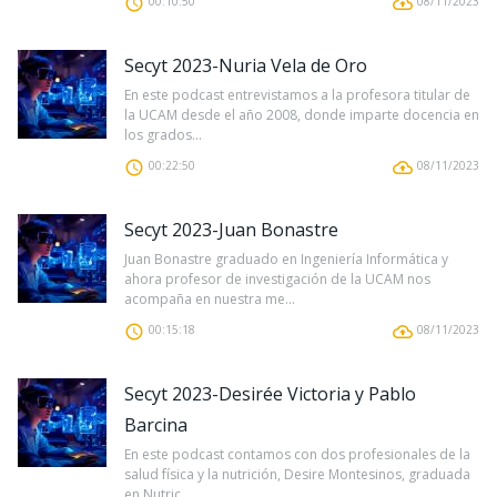
00:10:50
08/11/2023
Secyt 2023-Nuria Vela de Oro
En este podcast entrevistamos a la profesora titular de
la UCAM desde el año 2008, donde imparte docencia en
los grados...
00:22:50
08/11/2023
Secyt 2023-Juan Bonastre
Juan Bonastre graduado en Ingeniería Informática y
ahora profesor de investigación de la UCAM nos
acompaña en nuestra me...
00:15:18
08/11/2023
Secyt 2023-Desirée Victoria y Pablo
Barcina
En este podcast contamos con dos profesionales de la
salud física y la nutrición, Desire Montesinos, graduada
en Nutric...