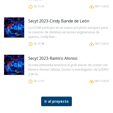
00:13:35
08/11/2023
Secyt 2023-Cindy Bande de León
La UCAM participa en un nuevo proyecto europeo para
la creación de distintas versiones vegetarianas de
quesos, Cindy Ban...
00:19:48
08/11/2023
Secyt 2023-Ramiro Alonso
En esta entrevista tenemos el gran placer de contar con
Ramiro Alonso Salinas, Doctor e investigador de la IDRO
y de la...
00:12:01
08/11/2023
Ir al proyecto