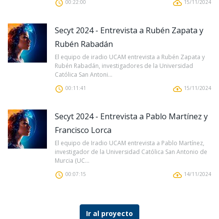
00:22:00
15/11/2024
Secyt 2024 - Entrevista a Rubén Zapata y
Rubén Rabadán
El equipo de iradio UCAM entrevista a Rubén Zapata y
Rubén Rabadán, investigadores de la Universidad
Católica San Antoni...
00:11:41
15/11/2024
Secyt 2024 - Entrevista a Pablo Martínez y
Francisco Lorca
El equipo de Iradio UCAM entrevista a Pablo Martínez,
investigador de la Universidad Católica San Antonio de
Murcia (UC...
00:07:15
14/11/2024
Ir al proyecto