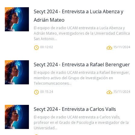
Secyt 2024 - Entrevista a Lucía Abenza y
Adrián Mateo
El equipo de iradio UCAM entrevista a Lucía Abenza y
Adrián Mateo, investigadores de la Universidad Católica
San Antonio...
00:12:02
15/11/2024
Secyt 2024 - Entrevista a Rafael Berenguer
El equipo de iradio UCAM entrevista a Rafael Berenguer,
miembro activo del Grupo de Investigación en
Telecomunicaciones...
00:15:24
15/11/2024
Secyt 2024 - Entrevista a Carlos Valls
El equipo de iradio UCAM entrevista a Carlos Valls,
profesor en el Grado de Psicología e investigador de la
Universidad...