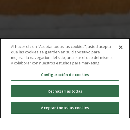
Al hacer clic en “Aceptar todas las cookies”, usted acepta
que las cookies se guarden en su dispositivo para
mejorar la navegación del sitio, analizar el uso del mismo,
Tu Voz, Nuestra Onda
y colaborar con nuestros estudios para marketing.
Configuración de cookies
Tertulias e información de actualidad donde las
personas mayores tienen un espacio propio,
Rechazarlas todas
fomentando el diálogo y la conexión entre
generaciones.
Aceptar todas las cookies