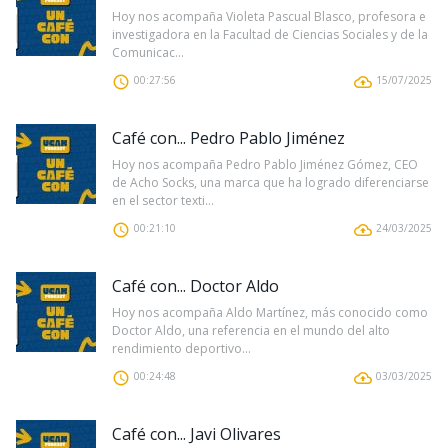
Hoy nos acompaña Violeta Pascual Blasco, profesora e
investigadora en la Facultad de Ciencias Sociales y de la
Comunicac...
00:27:56
15/07/2025
Café con... Pedro Pablo Jiménez
Hoy nos acompaña Pedro Pablo Jiménez Gómez, CEO
de Acho Socks, una marca que ha logrado diferenciarse
en el sector texti...
00:21:10
24/03/2025
Café con... Doctor Aldo
Hoy nos acompaña Aldo Martínez, más conocido como
Doctor Aldo, una referencia en el mundo del alto
rendimiento deportivo...
00:24:48
03/03/2025
Café con... Javi Olivares