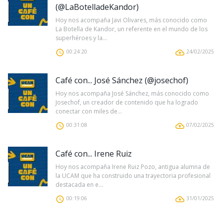
(@LaBotelladeKandor)
Hoy nos acompaña Javi Olivares, más conocido como
La Botella de Kandor, un referente en el mundo de los
superhéroes y la...
00:24:20
24/02/2025
Café con... José Sánchez (@josechof)
Hoy nos acompaña José Sánchez, más conocido como
Josechof, un creador de contenido que ha logrado
conectar con miles de...
00:31:08
07/02/2025
Café con... Irene Ruiz
Hoy nos acompaña Irene Ruiz Pozo, antigua alumna de
la UCAM que ha construido una trayectoria profesional
destacada en e...
00:19:06
31/01/2025