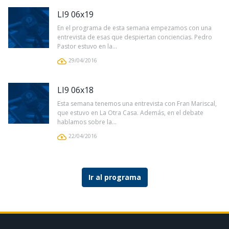
LI9 06x19
En el programa de esta semana empezamos con una
entrevista de esas que despiertan conciencias. Pedro
Pastor estuvo en la...
29/04/2016
LI9 06x18
Esta semana tenemos una entrevista con Fran Mariscal,
que estuvo en La Otra Casa. Además, en el debate
hablamos sobre la...
22/04/2016
Ir al programa