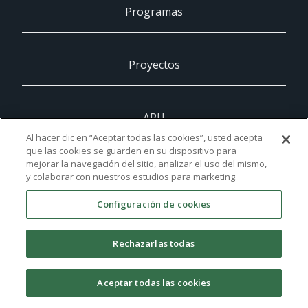
Programas
Proyectos
ARU
Al hacer clic en “Aceptar todas las cookies”, usted acepta
que las cookies se guarden en su dispositivo para
mejorar la navegación del sitio, analizar el uso del mismo,
UCAM
y colaborar con nuestros estudios para marketing.
Configuración de cookies
Contacto
Rechazarlas todas
©2021 UCAM Universidad
Aceptar todas las cookies