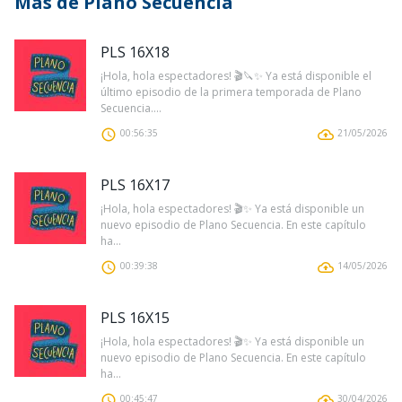
Más de Plano Secuencia
PLS 16X18
¡Hola, hola espectadores! 🎬🔪✨ Ya está disponible el
último episodio de la primera temporada de Plano
Secuencia....
00:56:35
21/05/2026
PLS 16X17
¡Hola, hola espectadores! 🎬✨ Ya está disponible un
nuevo episodio de Plano Secuencia. En este capítulo
ha...
00:39:38
14/05/2026
PLS 16X15
¡Hola, hola espectadores! 🎬✨ Ya está disponible un
nuevo episodio de Plano Secuencia. En este capítulo
ha...
00:45:47
30/04/2026