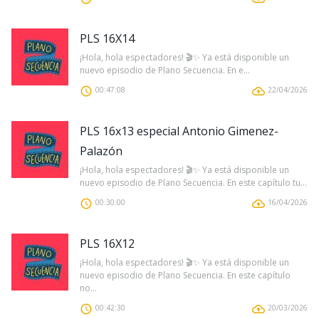
PLS 16X14
¡Hola, hola espectadores! 🎬✨ Ya está disponible un
nuevo episodio de Plano Secuencia. En e...
00:47:08
22/04/2026
PLS 16x13 especial Antonio Gimenez-
Palazón
¡Hola, hola espectadores! 🎬✨ Ya está disponible un
nuevo episodio de Plano Secuencia. En este capítulo tu...
00:30:00
16/04/2026
PLS 16X12
¡Hola, hola espectadores! 🎬✨ Ya está disponible un
nuevo episodio de Plano Secuencia. En este capítulo
no...
00:42:30
20/03/2026