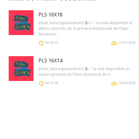
PLS 16X18
¡Hola, hola espectadores! 🎬🔪✨ Ya está disponible el
último episodio de la primera temporada de Plano
Secuencia....
00:56:35
21/05/2026
PLS 16X14
¡Hola, hola espectadores! 🎬✨ Ya está disponible un
nuevo episodio de Plano Secuencia. En e...
00:47:08
22/04/2026