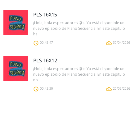
PLS 16X15
¡Hola, hola espectadores! 🎬✨ Ya está disponible un
nuevo episodio de Plano Secuencia. En este capítulo
ha...
00:45:47
30/04/2026
PLS 16X12
¡Hola, hola espectadores! 🎬✨ Ya está disponible un
nuevo episodio de Plano Secuencia. En este capítulo
no...
00:42:30
20/03/2026