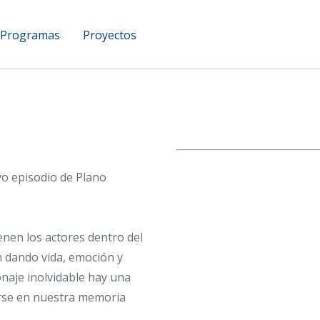
Programas
Proyectos
UCAM Podcast
vo episodio de Plano
enen los actores dentro del
n dando vida, emoción y
onaje inolvidable hay una
arse en nuestra memoria