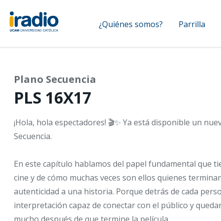
Pasar
Navegación
al
¿Quiénes somos?
Parrilla
contenido
principal
principal
Plano Secuencia
PLS 16X17
¡Hola, hola espectadores! 🎬✨ Ya está disponible un nue
Secuencia.
En este capítulo hablamos del papel fundamental que ti
cine y de cómo muchas veces son ellos quienes termina
autenticidad a una historia. Porque detrás de cada pers
interpretación capaz de conectar con el público y qued
mucho después de que termine la película.