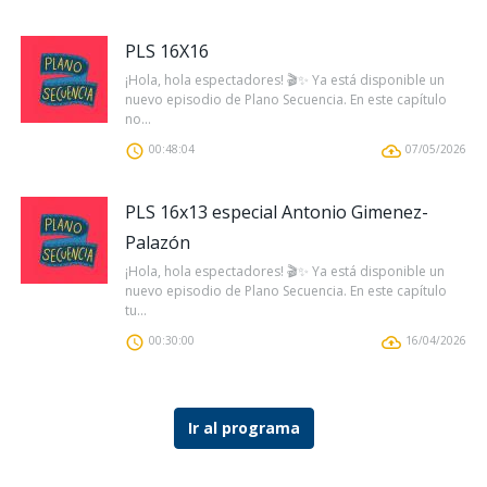
PLS 16X16
¡Hola, hola espectadores! 🎬✨ Ya está disponible un
nuevo episodio de Plano Secuencia. En este capítulo
no...
00:48:04
07/05/2026
PLS 16x13 especial Antonio Gimenez-
Palazón
¡Hola, hola espectadores! 🎬✨ Ya está disponible un
nuevo episodio de Plano Secuencia. En este capítulo
tu...
00:30:00
16/04/2026
Ir al programa